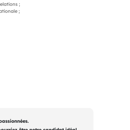
lations ;
tionale ;
passionnées.
urriez être notre candidat idéal.