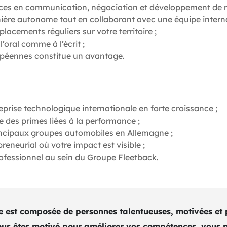
es en communication, négociation et développement de re
anière autonome tout en collaborant avec une équipe interna
lacements réguliers sur votre territoire ;
l’oral comme à l’écrit ;
opéennes constitue un avantage.
prise technologique internationale en forte croissance ;
e des primes liées à la performance ;
rincipaux groupes automobiles en Allemagne ;
neurial où votre impact est visible ;
fessionnel au sein du Groupe Fleetback.
e est composée de personnes talentueuses, motivées et 
us êtes motivé pour améliorer vos compétences, vous po