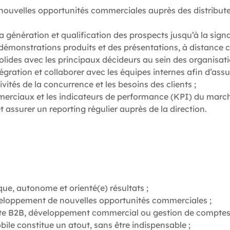
e nouvelles opportunités commerciales auprès des distribu
a génération et qualification des prospects jusqu’à la signa
démonstrations produits et des présentations, à distance 
solides avec les principaux décideurs au sein des organisat
égration et collaborer avec les équipes internes afin d’ass
vités de la concurrence et les besoins des clients ;
mmerciaux et les indicateurs de performance (KPI) du march
 assurer un reporting régulier auprès de la direction.
e, autonome et orienté(e) résultats ;
veloppement de nouvelles opportunités commerciales ;
te B2B, développement commercial ou gestion de comptes
le constitue un atout, sans être indispensable ;