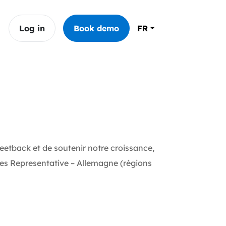
Log in
Book demo
FR
leetback et de soutenir notre croissance,
es Representative – Allemagne (régions